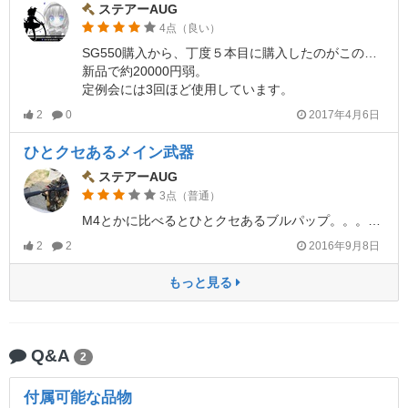
ステアーAUG
4点（良い）
SG550購入から、丁度５本目に購入したのがこのAUGでした。
新品で約20000円弱。
定例会には3回ほど使用しています。
2
0
2017年4月6日
ひとクセあるメイン武器
ステアーAUG
3点（普通）
M4とかに比べるとひとクセあるブルパップ。。。ひたすら慣れましょう(＾0＾)
2
2
2016年9月8日
もっと見る
Q&A
2
付属可能な品物