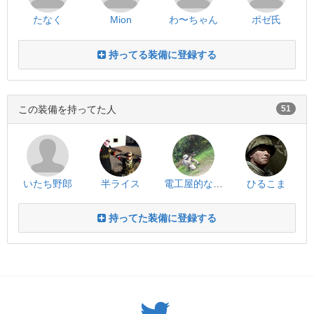
たなく
Mion
わ〜ちゃん
ポゼ氏
持ってる装備に登録する
この装備を持ってた人
51
いたち野郎
半ライス
電工屋的な遊撃隊
ひるこま
持ってた装備に登録する
Twitter: サバゲーる（@svgr_jp）