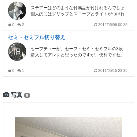
ステアーはどのような付属品が付けれるんでしょうか?(((・・;)
個人的にはグリップとスコープとライトがつけれれば十分ですが(・ω・｀=)ゞ
0
2
2012/05/09 00:35
セミ・セミフル切り替え
セーフティーが、セーフ・セミ・セミフルの3段階切り替えになっています。
購入してアレレと思ったのですが、便利ですね。
また、ネット上で良く見る給弾不良については改善されてるか不明です。
0
1
2011/05/15 23:35
ここは、暫く様子見。
写真
8