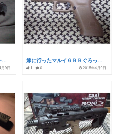
ＷＡ ＳＣＷver3 コルトマークⅣ／シリーズ７０’
嫁に行ったマルイＧＢＢぐろっく１７
年4月9日
1
0
2015年4月9日