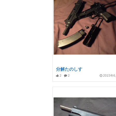
分解たのしす
2
2
2015年