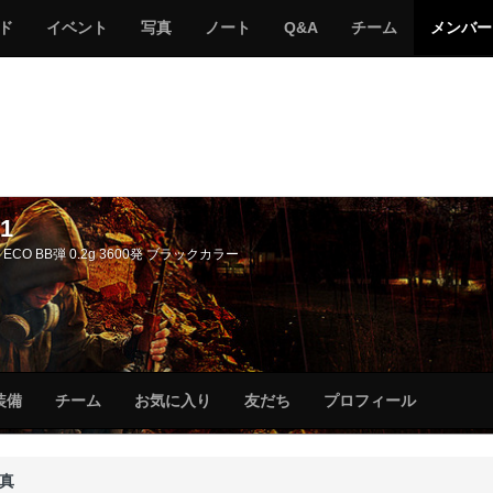
サ
み
み
サ
サ
サ
ド
イベント
写真
ノート
Q&A
チーム
メンバー
バ
ん
ん
バ
バ
バ
ゲ
な
な
ゲ
ゲ
ゲ
ー
の
の
ー
ー
ー
サ
サ
る
バ
バ
ゲ
ゲ
ー
ー
1
ECO BB弾 0.2g 3600発 ブラックカラー
サ
サ
装備
チーム
お気に入り
友だち
プロフィール
バ
バ
ゲ
ゲ
ー
ー
真