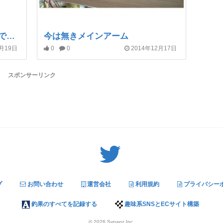
今は無きm4ちゃん 物々交換で入手
今は無きメインアーム
2月19日
0
0
2014年12月17日
スポンサーリンク
Twitter: サバゲーる（@svgr_jp）
プ
お問い合わせ
運営会社
利用規約
プライバシー
釣果のすべてを記録する
趣味系SNSとECサイト構築
© 2026
Synapz Inc.