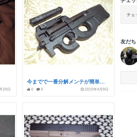
チェッ
チェ
友だ
今までで一番分解メンテが簡単だったＰ９０ちゃんですよー
6月20日
0
0
2015年4月9日