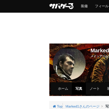
サ
サ
装備
フィール
バ
バ
ゲ
ゲ
ー
ー
Marked
メインアーム:
サ
サ
ホーム
写真
ノート
バ
バ
ゲ
ゲ
ー
ー
Top
Marked1さんのページ
写