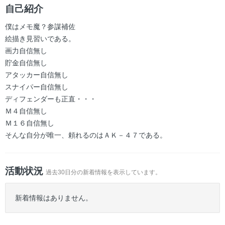
ー
自己紹介
僕はメモ魔？参謀補佐
絵描き見習いである。
画力自信無し
貯金自信無し
アタッカー自信無し
スナイパー自信無し
ディフェンダーも正直・・・
Ｍ４自信無し
Ｍ１６自信無し
そんな自分が唯一、頼れるのはＡＫ－４７である。
活動状況
過去30日分の新着情報を表示しています。
新着情報はありません。