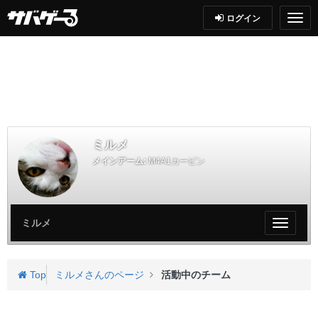
ログイン
ミルメ
メインアーム:
M4A1カービン
ミルメ
My
ペ
ー
ジ
Top
ミルメさんのページ
活動中のチーム
メ
ニ
ュ