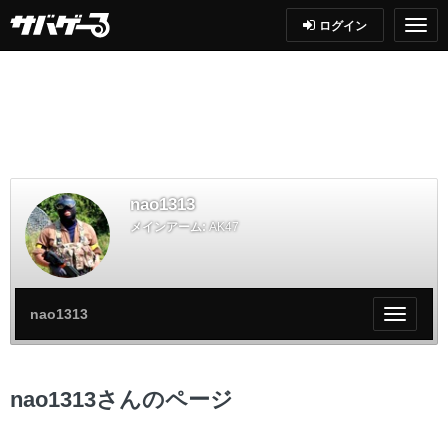
ログイン
nao1313
メインアーム:
AK47
nao1313
My
ペ
ー
ジ
nao1313さんのページ
メ
ニ
ュ