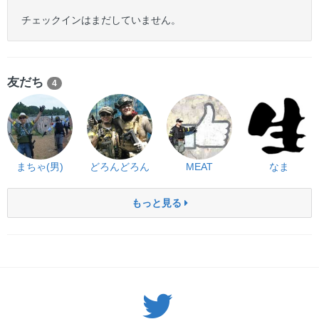
チェックインはまだしていません。
友だち
4
まちゃ(男)
どろんどろん
MEAT
なま
もっと見る
Twitter: サバゲーる（@svgr_jp）