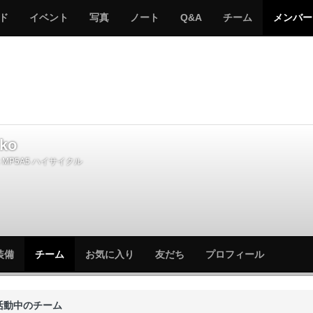
サ
み
み
サ
サ
サ
ド
イベント
写真
ノート
Q&A
チーム
メンバー
バ
ん
ん
バ
バ
バ
ゲ
な
な
ゲ
ゲ
ゲ
ー
の
の
ー
ー
ー
サ
サ
る
バ
バ
ゲ
ゲ
ー
ー
ko
MP5A5 ハイサイクル
サ
サ
装備
チーム
お気に入り
友だち
プロフィール
バ
バ
ゲ
ゲ
ー
ー
活動中のチーム