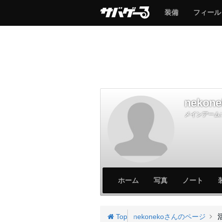
サ
サ
装備
フィール
バ
バ
ゲ
ゲ
ー
ー
nekone
メインアーム:
サ
サ
ホーム
写真
ノート
バ
バ
ゲ
ゲ
ー
ー
Top
nekonekoさんのページ