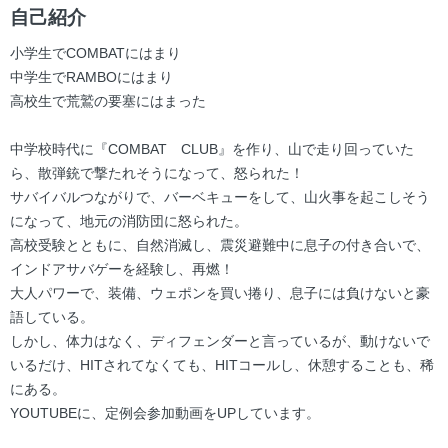
ー
自己紹介
小学生でCOMBATにはまり
中学生でRAMBOにはまり
高校生で荒鷲の要塞にはまった
中学校時代に『COMBAT CLUB』を作り、山で走り回っていた
ら、散弾銃で撃たれそうになって、怒られた！
サバイバルつながりで、バーベキューをして、山火事を起こしそう
になって、地元の消防団に怒られた。
高校受験とともに、自然消滅し、震災避難中に息子の付き合いで、
インドアサバゲーを経験し、再燃！
大人パワーで、装備、ウェポンを買い捲り、息子には負けないと豪
語している。
しかし、体力はなく、ディフェンダーと言っているが、動けないで
いるだけ、HITされてなくても、HITコールし、休憩することも、稀
にある。
YOUTUBEに、定例会参加動画をUPしています。