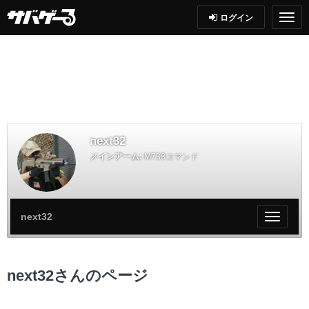
ログイン
next32
メインアーム:
M733コマンド
next32
My
ペ
ー
ジ
next32さんのページ
メ
ニ
ュ