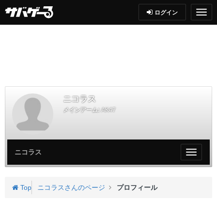
ログイン
ニコラス
メインアーム:
AK47
ニコラス
My
ペ
ー
ジ
Top
ニコラスさんのページ
プロフィール
メ
ニ
ュ