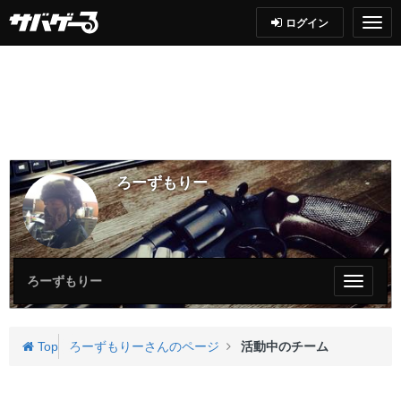
ログイン
ろーずもりー
ろーずもりー
My
ペ
ー
ジ
Top
ろーずもりーさんのページ
活動中のチーム
メ
ニ
ュ