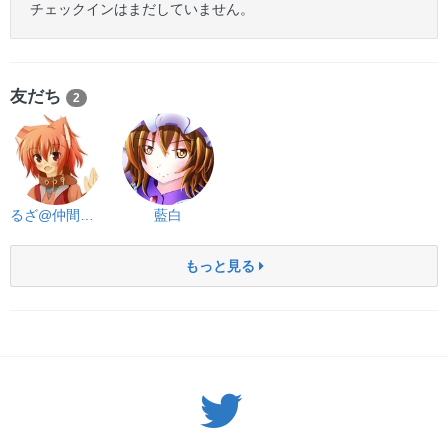
チェックインはまだしていません。
友だち
2
るざ@仲間欲しい
藍白
もっと見る
Twitter: サバゲーる（@svgr_jp）