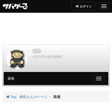
ログイン
麻島
メインアーム:
M16A2
麻島
My
ペ
ー
ジ
Top
麻島さんのページ
装備
メ
ニ
ュ