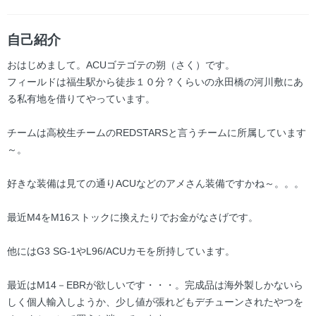
自己紹介
おはじめまして。ACUゴテゴテの朔（さく）です。
フィールドは福生駅から徒歩１０分？くらいの永田橋の河川敷にあ
る私有地を借りてやっています。
チームは高校生チームのREDSTARSと言うチームに所属しています
～。
好きな装備は見ての通りACUなどのアメさん装備ですかね～。。。
最近M4をM16ストックに換えたりでお金がなさげです。
他にはG3 SG-1やL96/ACUカモを所持しています。
最近はM14－EBRが欲しいです・・・。完成品は海外製しかないら
しく個人輸入しようか、少し値が張れどもデチューンされたやつを