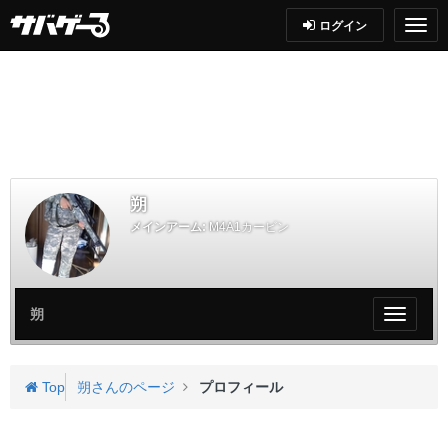
ログイン
朔
メインアーム:
M4A1カービン
朔
My
ペ
ー
ジ
Top
朔さんのページ
プロフィール
メ
ニ
ュ