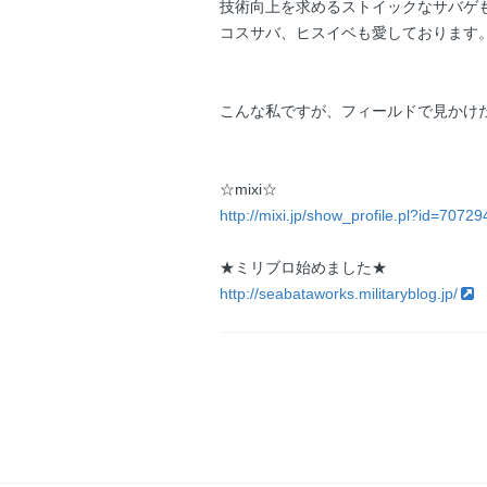
技術向上を求めるストイックなサバゲ
コスサバ、ヒスイベも愛しております
こんな私ですが、フィールドで見かけ
☆mixi☆
http://mixi.jp/show_profile.pl?id=7072
★ミリブロ始めました★
http://seabataworks.militaryblog.jp/