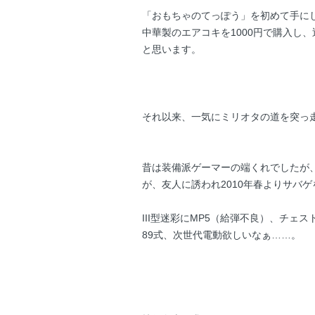
「おもちゃのてっぽう」を初めて手に
中華製のエアコキを1000円で購入し
と思います。
それ以来、一気にミリオタの道を突っ
昔は装備派ゲーマーの端くれでしたが
が、友人に誘われ2010年春よりサバ
III型迷彩にMP5（給弾不良）、チェ
89式、次世代電動欲しいなぁ……。