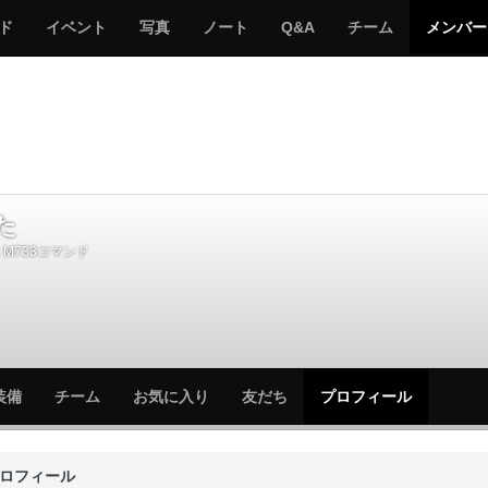
サ
み
み
サ
サ
サ
ド
イベント
写真
ノート
Q&A
チーム
メンバー
バ
ん
ん
バ
バ
バ
ゲ
な
な
ゲ
ゲ
ゲ
ー
の
の
ー
ー
ー
サ
サ
る
バ
バ
ゲ
ゲ
ー
ー
た
M733コマンド
サ
サ
装備
チーム
お気に入り
友だち
プロフィール
バ
バ
ゲ
ゲ
ー
ー
ロフィール