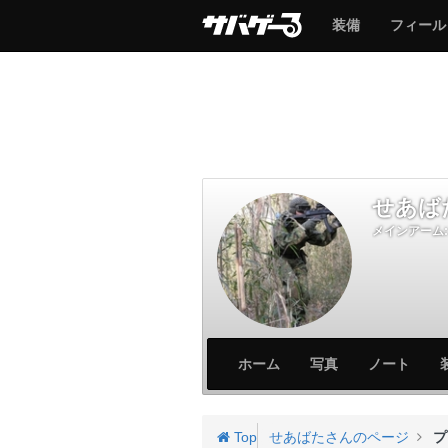
サ
サ
装備
フィール
バ
バ
ゲ
ゲ
ー
ー
せあば
メインアーム:
サ
サ
ホーム
写真
ノート
バ
バ
ゲ
ゲ
ー
ー
Top
せあばたさんのページ
プ