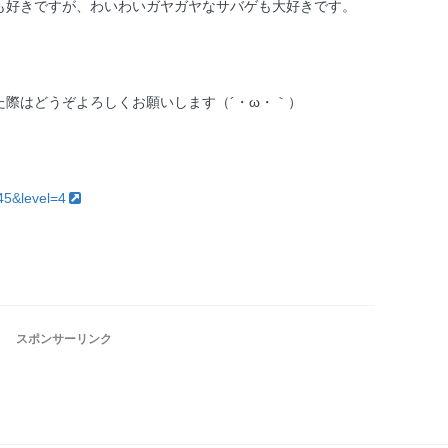
も好きですが、わいわいガヤガヤなサバゲも大好きです。
。
た際はどうぞよろしくお願いします（´・ω・｀）
945&level=4
スポンサーリンク