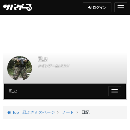
ログイン
忍ぶ
メインアーム:
AK47
忍ぶ
My
ペ
ー
ジ
Top
忍ぶさんのページ
ノート
日記
メ
ニ
ュ