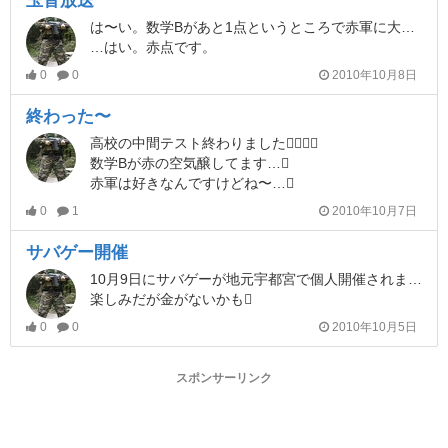
玉音放送
は〜い。数学Bがあと1点というところで赤軍に大攻撃を受けました
…はい。赤点です。
0
0
2010年10月8日
終わった〜
高校の中間テスト終わりました
数学Bが赤の空気醸してます…
赤軍は好きなんですけどね〜…
0
1
2010年10月7日
サバゲー開催
10月9日にサバゲーが地元宇都宮で個人開催されます
楽しみだが金がないかも
0
0
2010年10月5日
スポンサーリンク