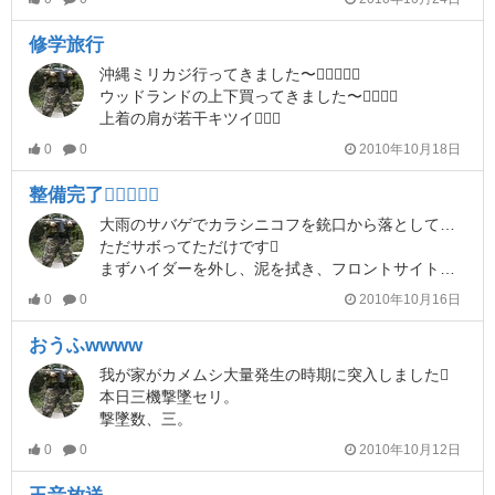
修学旅行
沖縄ミリカジ行ってきました〜
ウッドランドの上下買ってきました〜
上着の肩が若干キツイ
0
0
2010年10月18日
整備完了
大雨のサバゲでカラシニコフを銃口から落としてから早一週間…やっと整備が終わりました
ただサボってただけです
まずハイダーを外し、泥を拭き、フロントサイトも外して拭いてからしっかりと締め、サイトのぐらつきを抑えました。
0
0
2010年10月16日
おうふwwww
我が家がカメムシ大量発生の時期に突入しました
本日三機撃墜セリ。
撃墜数、三。
0
0
2010年10月12日