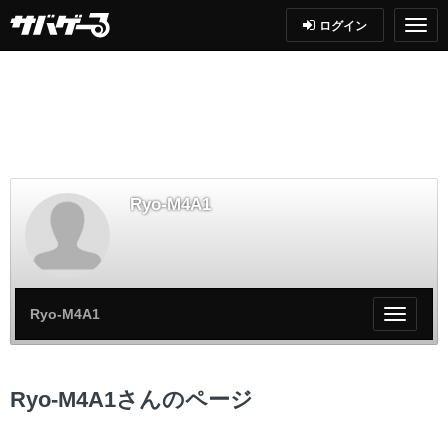
ログイン
Ryo-M4A1
Ryo-M4A1
My
ペ
ー
ジ
Ryo-M4A1さんのページ
メ
ニ
ュ