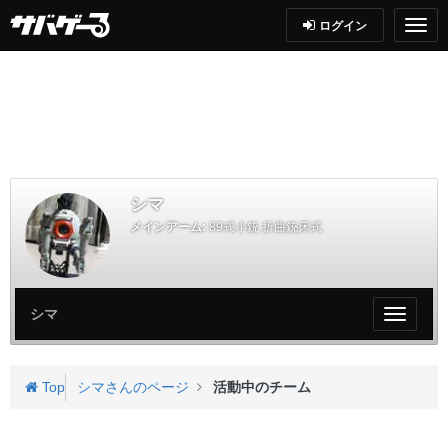
ログイン
シマ
メインアーム:
89式小銃 折曲銃床式
シマ
My
ペ
ー
ジ
Top
シマさんのページ
活動中のチーム
メ
ニ
ュ