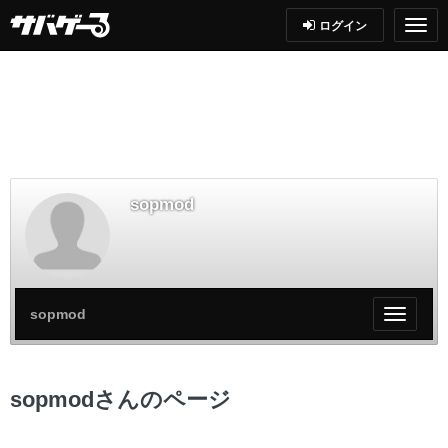
ログイン
sopmod
sopmod
My
ペ
ー
ジ
sopmodさんのページ
メ
ニ
ュ