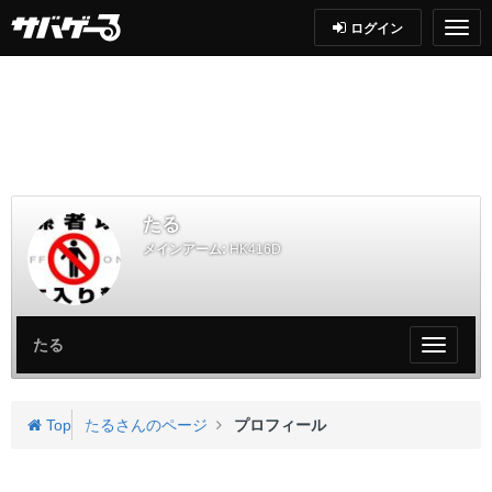
ログイン
たる
メインアーム:
HK416D
たる
My
ペ
ー
ジ
Top
たるさんのページ
プロフィール
メ
ニ
ュ