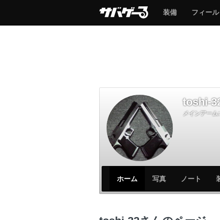
サ
サ
装備
フィール
バ
バ
ゲ
ゲ
ー
ー
toshi-3
メインアーム:
サ
サ
ホーム
写真
ノート
バ
バ
ゲ
ゲ
ー
ー