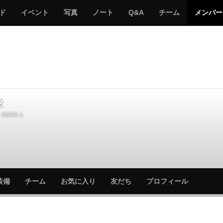
サ
み
み
サ
サ
サ
ド
イベント
写真
ノート
Q&A
チーム
メンバー
バ
ん
ん
バ
バ
バ
ゲ
な
な
ゲ
ゲ
ゲ
ー
の
の
ー
ー
ー
サ
サ
る
バ
バ
ゲ
ゲ
ー
ー
2
G3SG-1
サ
サ
装備
チーム
お気に入り
友だち
プロフィール
バ
バ
ゲ
ゲ
ー
ー