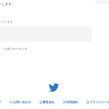
いします。
しています。
スポンサーリンク
Twitter: サバゲーる（@svgr_jp）
プ
お問い合わせ
運営会社
利用規約
プライバシー