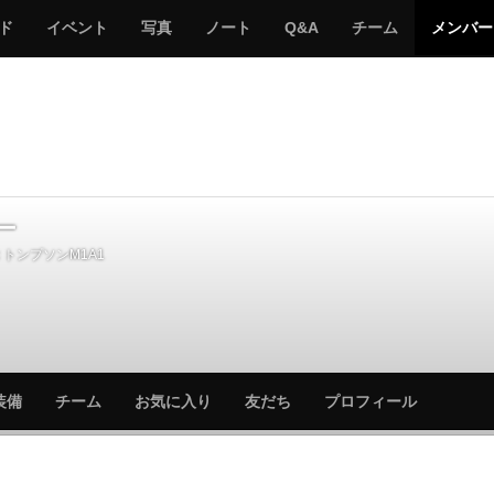
サ
み
み
サ
サ
サ
ド
イベント
写真
ノート
Q&A
チーム
メンバー
バ
ん
ん
バ
バ
バ
ゲ
な
な
ゲ
ゲ
ゲ
ー
の
の
ー
ー
ー
サ
サ
る
バ
バ
ゲ
ゲ
ー
ー
ー
トンプソンM1A1
サ
サ
装備
チーム
お気に入り
友だち
プロフィール
バ
バ
ゲ
ゲ
ー
ー