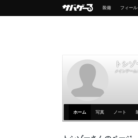
サ
サ
装備
フィール
バ
バ
ゲ
ゲ
ー
ー
トシゾ
メインアーム:
サ
サ
ホーム
写真
ノート
バ
バ
ゲ
ゲ
ー
ー