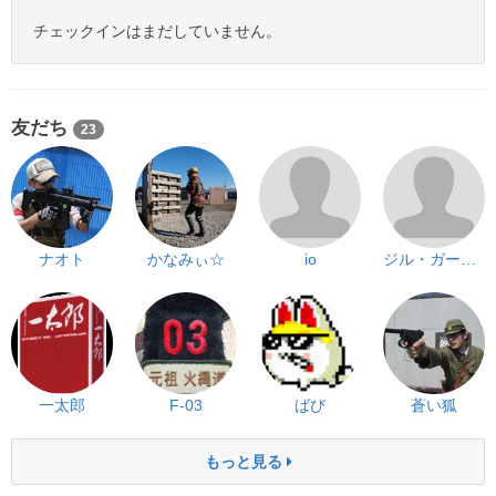
チェックインはまだしていません。
友だち
23
ナオト
かなみぃ☆
io
ジル・ガーマン
一太郎
F-03
ばび
蒼い狐
もっと見る