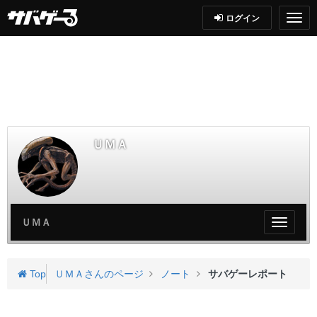
ログイン
ＵＭＡ
ＵＭＡ
My
ペ
ー
ジ
Top
ＵＭＡさんのページ
ノート
サバゲーレポート
メ
ニ
ュ