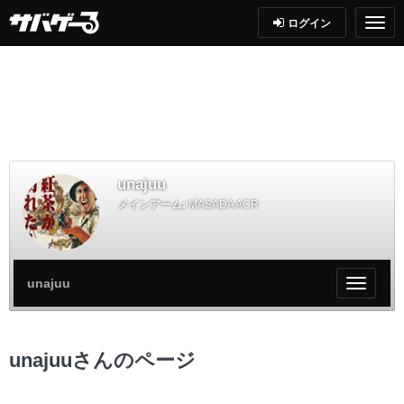
ログイン
unajuu
メインアーム:
MASADA ACR
unajuu
My
ペ
ー
ジ
unajuuさんのページ
メ
ニ
ュ