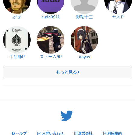
がせ
sudo0911
影鞍十三
ヤスＰ
手品師P
ストーム9P
abyss
もっと見る
Twitter: サバゲーる（@svgr_jp）
ヘルプ
お問い合わせ
運営会社
利用規約