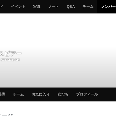
サ
み
み
サ
サ
サ
ド
イベント
写真
ノート
Q&A
チーム
メンバー
バ
ん
ん
バ
バ
バ
ゲ
な
な
ゲ
ゲ
ゲ
ー
の
の
ー
ー
ー
サ
サ
る
バ
バ
ゲ
ゲ
ー
ー
スピアー
SOPMOD M4
サ
サ
装備
チーム
お気に入り
友だち
プロフィール
バ
バ
ゲ
ゲ
ー
ー