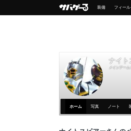
サ
サ
装備
フィール
バ
バ
ゲ
ゲ
ー
ー
ナイト
メインアーム:
サ
サ
ホーム
写真
ノート
バ
バ
ゲ
ゲ
ー
ー