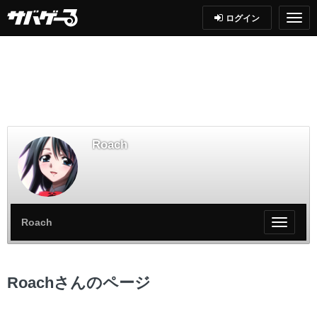
ログイン
Roach
Roach
My
ペ
ー
ジ
Roachさんのページ
メ
ニ
ュ