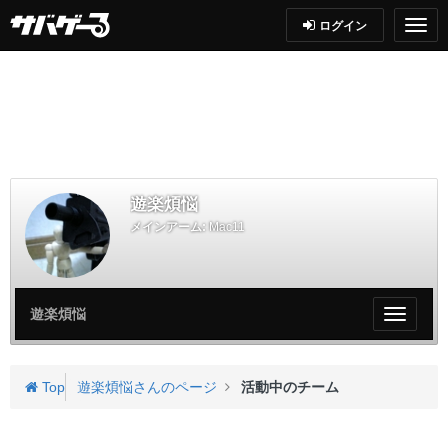
ログイン
遊楽煩悩
メインアーム:
Mac11
遊楽煩悩
My
ペ
ー
ジ
Top
遊楽煩悩さんのページ
活動中のチーム
メ
ニ
ュ