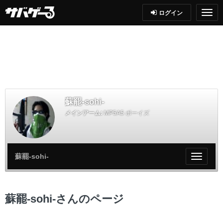
ログイン
蘇罷-sohi-
メインアーム:
MP5A5 ボーイズ
蘇罷-sohi-
My
ペ
ー
ジ
蘇罷-sohi-さんのページ
メ
ニ
ュ