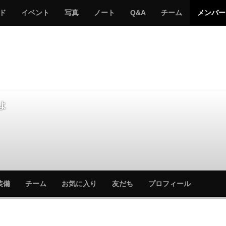
サ
み
み
サ
サ
サ
ド
イベント
写真
ノート
Q&A
チーム
メンバー
バ
ん
ん
バ
バ
バ
ゲ
な
な
ゲ
ゲ
ゲ
ー
の
の
ー
ー
ー
サ
サ
る
バ
バ
ゲ
ゲ
ー
ー
ょ
サ
サ
装備
チーム
お気に入り
友だち
プロフィール
バ
バ
ゲ
ゲ
ー
ー