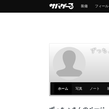
サ
サ
装備
フィール
バ
バ
ゲ
ゲ
ー
ー
ずっち
サ
サ
ホーム
写真
ノート
バ
バ
ゲ
ゲ
ー
ー