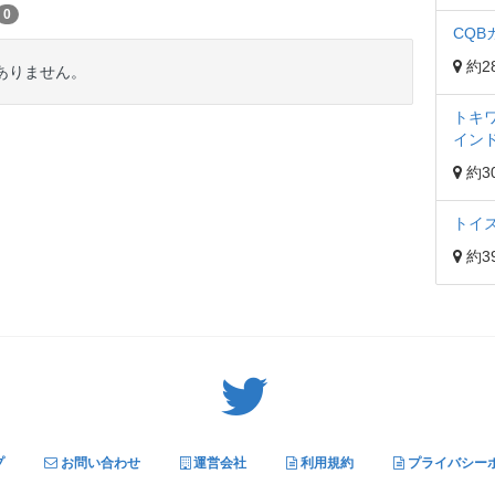
0
CQB
約28
だありません。
トキ
イン
約30
トイ
約39
Twitter: サバゲーる（@svgr_jp）
プ
お問い合わせ
運営会社
利用規約
プライバシー