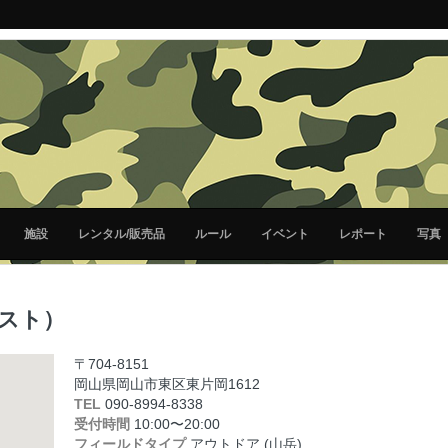
施設
レンタル/販売品
ルール
イベント
レポート
写真
ースト）
〒704-8151
岡山県岡山市東区東片岡1612
TEL
090-8994-8338
受付時間
10:00
〜
20:00
フィールドタイプ
アウトドア (山岳)