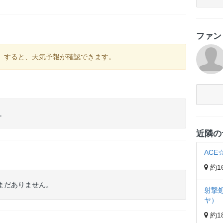
ファ
）
すると、天気予報が確認できます。
。
近隣の
ACE
約16
はまだありません。
射撃
ヤ）
約18