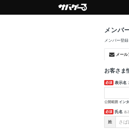
メンバ
メンバー登録
メール
お客さま
表示名
必須
公開範囲
インタ
氏名
必須
各
姓