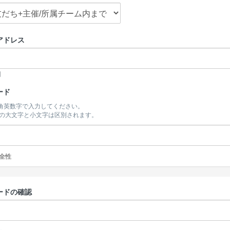
アドレス
開
ード
半角英数字で入力してください。
の大文字と小文字は区別されます。
全性
ードの確認