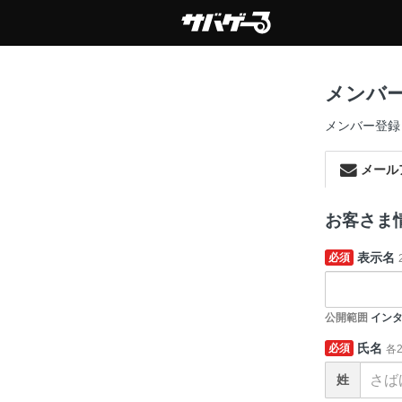
メンバ
メンバー登録
メール
お客さま
表示名
必須
公開範囲
インタ
氏名
必須
各
姓