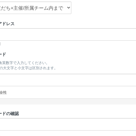
アドレス
開
ード
半角英数字で入力してください。
の大文字と小文字は区別されます。
全性
ードの確認