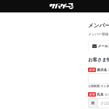
メンバ
メンバー登録
メール
お客さま
表示名
必須
公開範囲
インタ
氏名
必須
各
姓