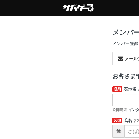
メンバ
メンバー登録
メール
お客さま
表示名
必須
公開範囲
インタ
氏名
必須
各
姓