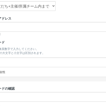
アドレス
開
ード
半角英数字で入力してください。
の大文字と小文字は区別されます。
全性
ードの確認