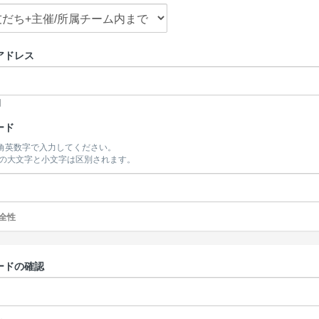
アドレス
開
ード
半角英数字で入力してください。
の大文字と小文字は区別されます。
全性
ードの確認