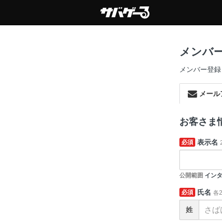
メンバ
メンバー登録
メール
お客さま
表示名
必須
公開範囲
インタ
氏名
必須
各
姓