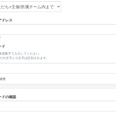
アドレス
開
ード
半角英数字で入力してください。
の大文字と小文字は区別されます。
全性
ードの確認