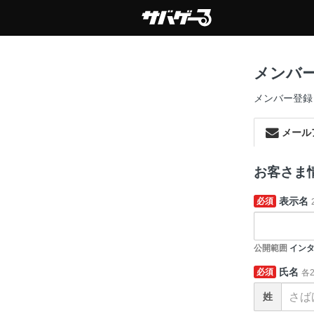
メンバ
メンバー登録
メール
お客さま
表示名
必須
公開範囲
インタ
氏名
必須
各
姓