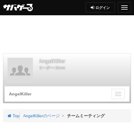
ログイン
AngelKiller
リーダー:
Ghost
AngelKiller
チ
ー
ム
メ
Top
AngelKillerのページ
チームミーティング
ニ
ュ
ー