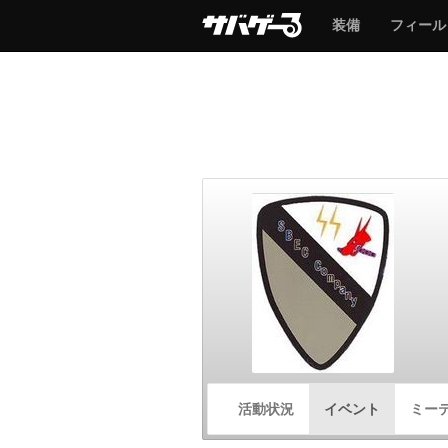
サ
サ
装備
フィール
バ
バ
ゲ
ゲ
ー
ー
サ
活動状況
イベント
ミー
バ