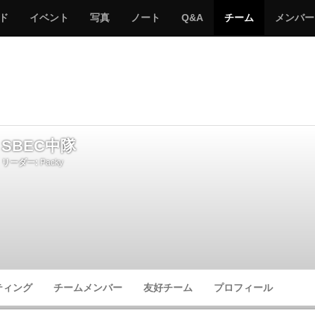
サ
み
み
サ
サ
サ
ド
イベント
写真
ノート
Q&A
チーム
メンバー
バ
ん
ん
バ
バ
バ
ゲ
な
な
ゲ
ゲ
ゲ
ー
の
の
ー
ー
ー
サ
サ
る
バ
バ
ゲ
ゲ
ー
ー
SBEC中隊
リーダー:
Packy
ティング
チームメンバー
友好チーム
プロフィール