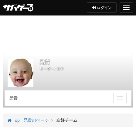
ログイン
兄貴
リーダー:
明神
兄貴
チ
ー
ム
メ
Top
兄貴のページ
友好チーム
ニ
ュ
ー