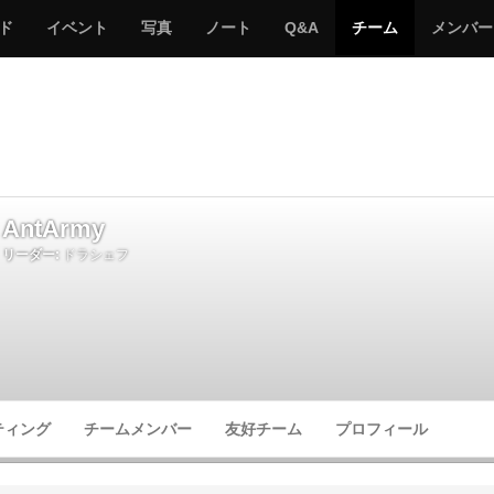
サ
み
み
サ
サ
サ
ド
イベント
写真
ノート
Q&A
チーム
メンバー
バ
ん
ん
バ
バ
バ
ゲ
な
な
ゲ
ゲ
ゲ
ー
の
の
ー
ー
ー
サ
サ
る
バ
バ
ゲ
ゲ
ー
ー
AntArmy
リーダー:
ドラシェフ
ティング
チームメンバー
友好チーム
プロフィール