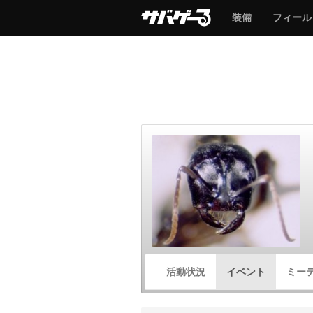
サ
サ
装備
フィール
バ
バ
ゲ
ゲ
ー
ー
サ
活動状況
イベント
ミー
バ
ゲ
ー