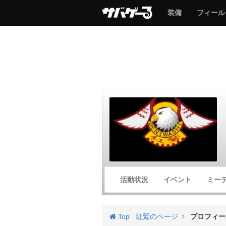
サ
サ
装備
フィール
バ
バ
ゲ
ゲ
ー
ー
サ
活動状況
イベント
ミー
バ
ゲ
ー
Top
紅鷲のページ
プロフィー