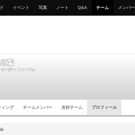
サ
み
み
サ
サ
サ
ド
イベント
写真
ノート
Q&A
チーム
メンバー
バ
ん
ん
バ
バ
バ
ゲ
な
な
ゲ
ゲ
ゲ
ー
の
の
ー
ー
ー
サ
サ
る
バ
バ
ゲ
ゲ
ー
ー
紅鷲
リーダー:
ファーブル
ティング
チームメンバー
友好チーム
プロフィール
ル