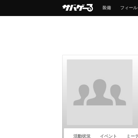
サ
サ
装備
フィール
バ
バ
ゲ
ゲ
ー
ー
サ
活動状況
イベント
ミー