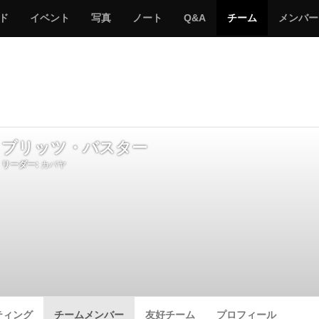
サ
み
み
サ
サ
サ
ド
イベント
写真
ノート
Q&A
チーム
メンバー
バ
ん
ん
バ
バ
バ
ゲ
な
な
ゲ
ゲ
ゲ
ー
の
の
ー
ー
ー
サ
サ
る
バ
バ
ゲ
ゲ
ー
ー
ブリッツ・バスター
リーダー:
カバヤ
ティング
チームメンバー
友好チーム
プロフィール