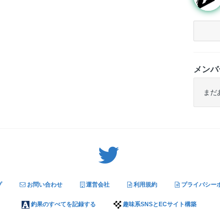
メンバ
まだ
Twitter: サバゲーる（@svgr_jp）
プ
お問い合わせ
運営会社
利用規約
プライバシー
釣果のすべてを記録する
趣味系SNSとECサイト構築