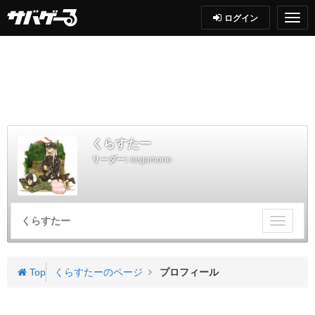
ログイン
くらすたー
リーダー:
negamono
くらすたー
チ
ー
ム
メ
Top
くらすたーのページ
プロフィール
ニ
ュ
ー