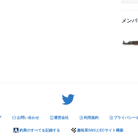
メンバ
Twitter: サバゲーる（@svgr_jp）
プ
お問い合わせ
運営会社
利用規約
プライバシー
釣果のすべてを記録する
趣味系SNSとECサイト構築