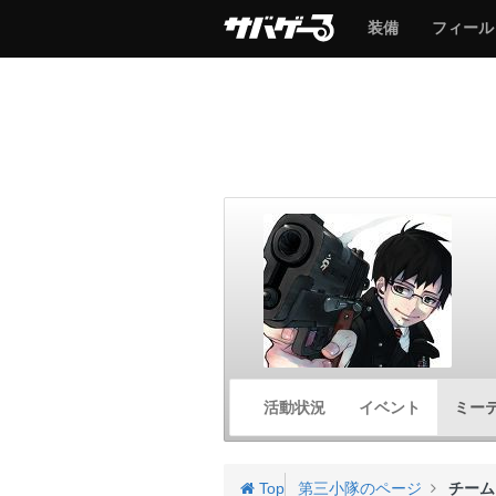
サ
サ
装備
フィール
バ
バ
ゲ
ゲ
ー
ー
サ
活動状況
イベント
ミー
バ
ゲ
ー
Top
第三小隊のページ
チーム