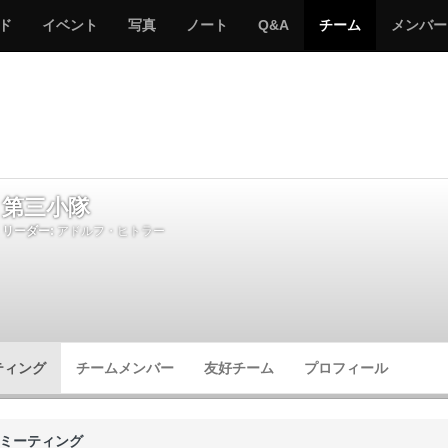
サ
み
み
サ
サ
サ
ド
イベント
写真
ノート
Q&A
チーム
メンバー
バ
ん
ん
バ
バ
バ
ゲ
な
な
ゲ
ゲ
ゲ
ー
の
の
ー
ー
ー
サ
サ
る
バ
バ
ゲ
ゲ
ー
ー
第三小隊
リーダー:
アドルフ・ヒトラー
ティング
チームメンバー
友好チーム
プロフィール
ミーティング