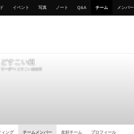
サ
み
み
サ
サ
サ
ド
イベント
写真
ノート
Q&A
チーム
メンバー
バ
ん
ん
バ
バ
バ
ゲ
な
な
ゲ
ゲ
ゲ
ー
の
の
ー
ー
ー
サ
サ
る
バ
バ
ゲ
ゲ
ー
ー
どすこい組
リーダー:
どすこい組組長
ティング
チームメンバー
友好チーム
プロフィール