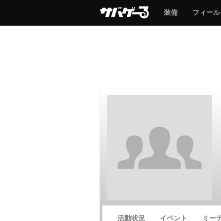
サ
サ
装備
フィール
バ
バ
ゲ
ゲ
ー
ー
サ
活動状況
イベント
ミー