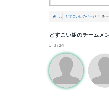
バ
ゲ
ー
Top
どすこい組のページ
チー
どすこい組のチームメ
1 - 2 / 2件