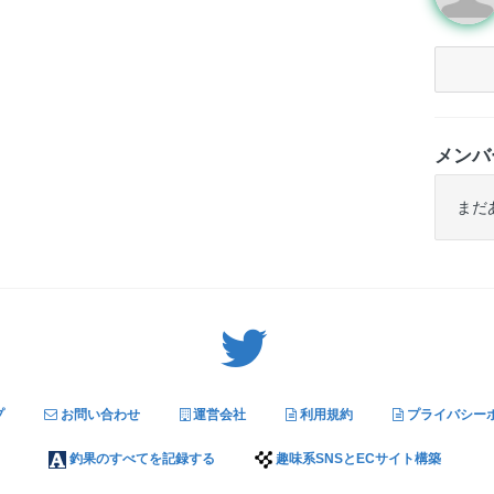
メンバ
まだ
Twitter: サバゲーる（@svgr_jp）
プ
お問い合わせ
運営会社
利用規約
プライバシー
釣果のすべてを記録する
趣味系SNSとECサイト構築