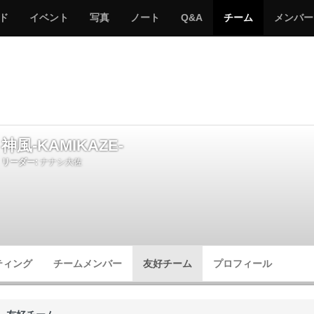
サ
み
み
サ
サ
サ
ド
イベント
写真
ノート
Q&A
チーム
メンバー
バ
ん
ん
バ
バ
バ
ゲ
な
な
ゲ
ゲ
ゲ
ー
の
の
ー
ー
ー
サ
サ
る
バ
バ
ゲ
ゲ
ー
ー
神風-KAMIKAZE-
リーダー:
ナナシ大佐
ティング
チームメンバー
友好チーム
プロフィール