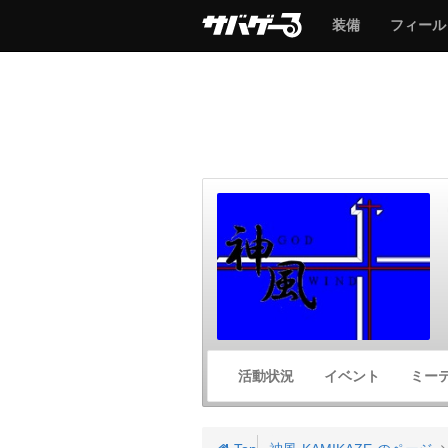
サ
サ
装備
フィール
バ
バ
ゲ
ゲ
ー
ー
サ
活動状況
イベント
ミー
バ
ゲ
ー