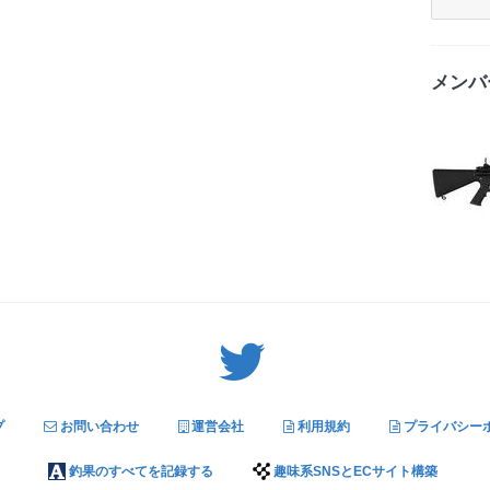
メンバ
Twitter: サバゲーる（@svgr_jp）
プ
お問い合わせ
運営会社
利用規約
プライバシー
釣果のすべてを記録する
趣味系SNSとECサイト構築