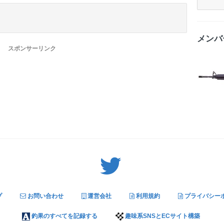
メンバ
スポンサーリンク
Twitter: サバゲーる（@svgr_jp）
プ
お問い合わせ
運営会社
利用規約
プライバシー
釣果のすべてを記録する
趣味系SNSとECサイト構築