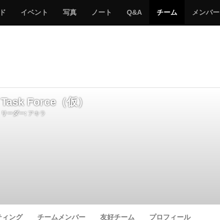
サ
み
み
サ
サ
サ
ド
イベント
写真
ノート
Q&A
チーム
メンバー
バ
ん
ん
バ
バ
バ
ゲ
な
な
ゲ
ゲ
ゲ
ー
の
の
ー
ー
ー
サ
サ
る
バ
バ
ゲ
ゲ
ー
ー
Task Force（仮）
リーダー:
アキラ
ティング
チームメンバー
友好チーム
プロフィール