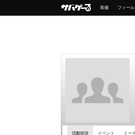
サ
サ
装備
フィール
バ
バ
ゲ
ゲ
ー
ー
サ
活動状況
イベント
ミー