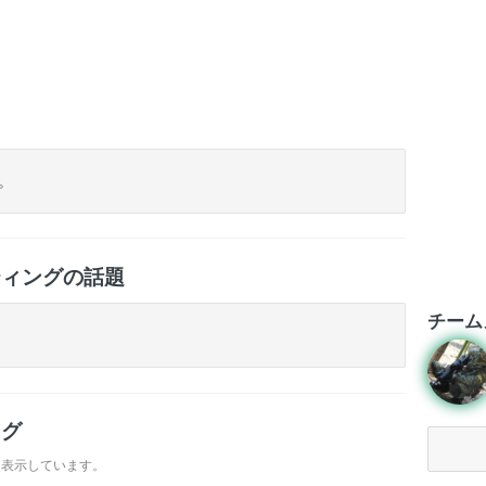
ト
。
ティングの話題
チーム
ング
を表示しています。