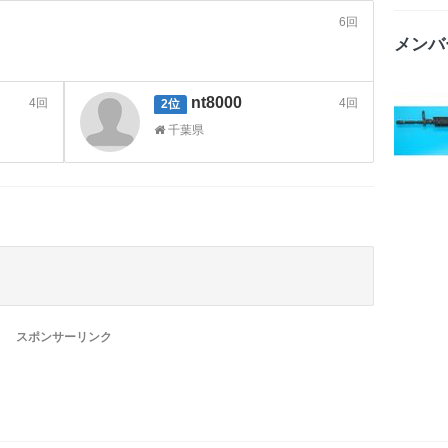
6回
メンバ
nt8000
4回
4回
2位
千葉県
スポンサーリンク