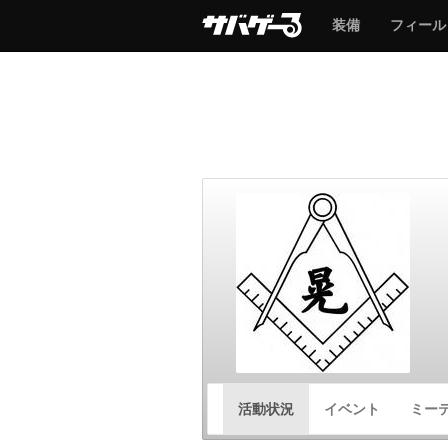
サ
サ
装備
フィール
バ
バ
ゲ
ゲ
ー
ー
サ
活動状況
イベント
ミー
バ