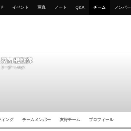
サ
み
み
サ
サ
サ
ド
イベント
写真
ノート
Q&A
チーム
メンバー
バ
ん
ん
バ
バ
バ
ゲ
な
な
ゲ
ゲ
ゲ
ー
の
の
ー
ー
ー
サ
サ
る
バ
バ
ゲ
ゲ
ー
ー
晃南機動隊
リーダー:
ohg3
ティング
チームメンバー
友好チーム
プロフィール