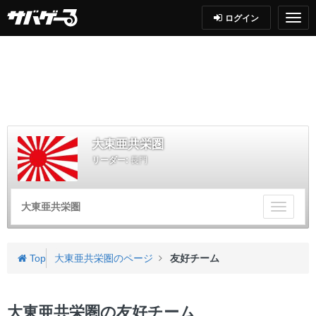
ログイン
大東亜共栄圏
リーダー:
長門
大東亜共栄圏
チ
ー
ム
メ
Top
大東亜共栄圏のページ
友好チーム
ニ
ュ
ー
大東亜共栄圏の友好チーム