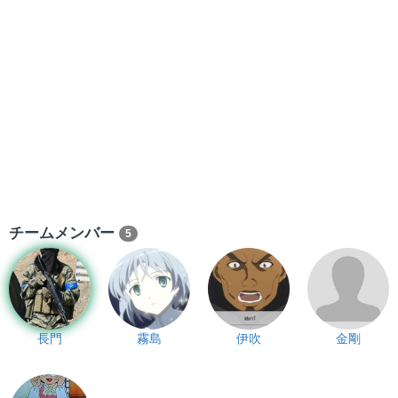
チームメンバー
5
長門
霧島
伊吹
金剛