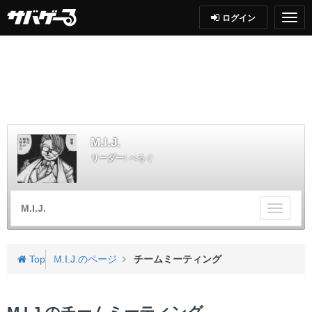
ログイン
M.I.J.
リーダー:
べるぐ
M.I.J.
チ
ー
ム
メ
Top
M.I.J.のページ
チームミーティング
ニ
ュ
ー