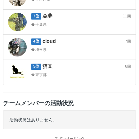
亞夢
11回
3位
千葉県
cloud
7回
4位
埼玉県
猫又
6回
5位
東京都
チームメンバーの活動状況
活動状況はありません。
スポンサーリンク