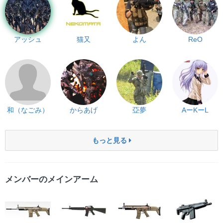
アッシュ
猫又
よん
ReO
和（なごみ）
からあげ
亞夢
AーKーL
もっと見る
メンバーのメインアーム